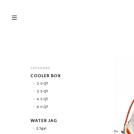
CATEGORY
COOLER BOX
２０QT
３５QT
４５QT
６０QT
WATER JAG
2.5gal