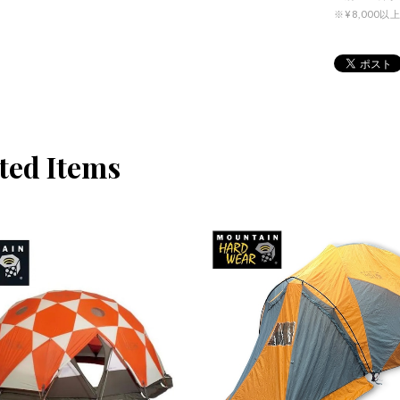
※¥8,00
ted Items