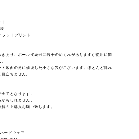
－－－－－
ト
ント
納袋
oor フットプリント
つきあり、ポール接続部に若干のめくれがありますが使用に問
ん。
ント床面の角に修復した小さな穴がございます。ほとんど隠れ
で目立ちません。
が全てとなります。
るかもしれません。
理解の上購入お願い致します。
ンハードウェア