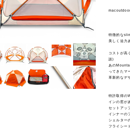
macoutd
特徴的なsli
美しく迫力
コストが高く
談)
あのMount
ってきたマ
革新的なデ
特許取得のW
インの窓が
セットアッ
インナーの
シェルター
フライシー