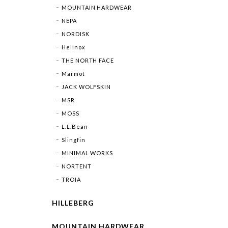
MOUNTAIN HARDWEAR
NEPA
NORDISK
Helinox
THE NORTH FACE
Marmot
JACK WOLFSKIN
MSR
MOSS
L.L.Bean
Slingfin
MINIMAL WORKS
NORTENT
TROIA
HILLEBERG
MOUNTAIN HARDWEAR