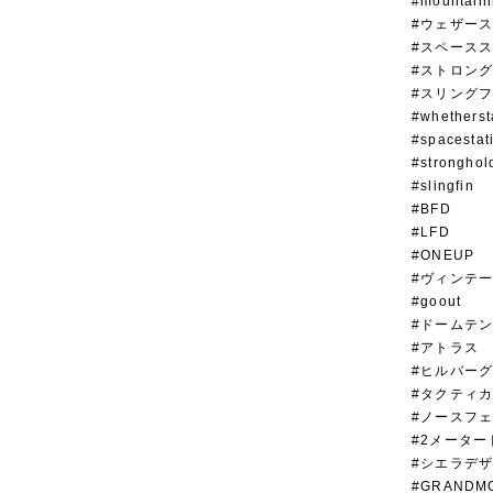
#mountain
#ウェザー
#スペース
#ストロン
#スリング
#whetherst
#spacestat
#stronghol
#slingfin
#BFD
#LFD
#ONEUP
#ヴィンテ
#goout
#ドームテ
#アトラス
#ヒルバー
#タクティ
#ノース
#2メーター
#シエラデ
#GRANDM