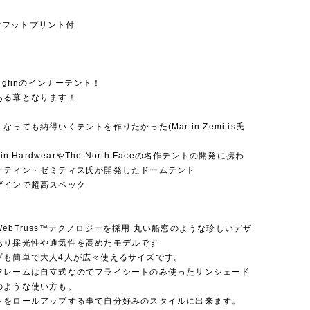
oorフットプリント付
ngfinのインナーテント！
ある幕となります！
なっても納得いくテントを作りたかった(Martin Zemitis氏
ain HardwearやThe North Faceの名作テントの開発に携わ
ーティン・ゼミティス氏が開発したドームテント
ザインで超高スペック
ebTruss™テクノロジーを採用 丸い船窓のような珍しいデザ
あり採光性や通気性を高めたモデルです
プも簡単で大人4人が広々使えるサイズです。
フレームは自立式なのでフライシートのみ使ったサンシェード
のような使い方も。
トをロールアップする事で自分好みのスタイルに出来ます。