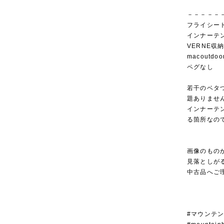
－－－－－
フライシー
インナーテ
VERNE収
macoutd
ペグなし
若干のベタ
題ありませ
インナーテ
る箇所なの
画像のもの
見落としが
中古品へご
#マウンテ