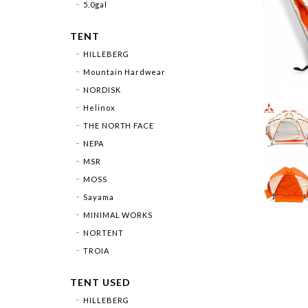
5.0gal
TENT
HILLEBERG
Mountain Hardwear
NORDISK
Helinox
THE NORTH FACE
NEPA
MSR
MOSS
Sayama
MINIMAL WORKS
NORTENT
TROIA
TENT USED
HILLEBERG