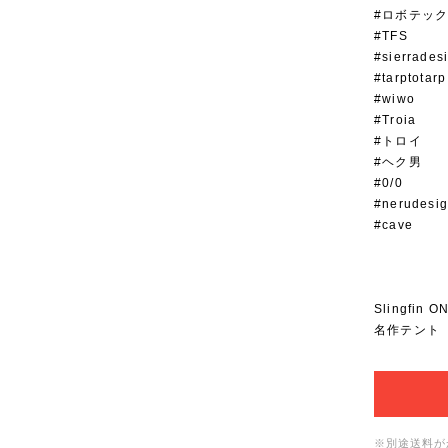
#ロボテッ
#TFS
#sierrades
#tarptotarp
#wiwo
#Troia
#トロイ
#ヘク男
#0/0
#nerudesi
#cave
Slingfi
名作テント
※別途送料が