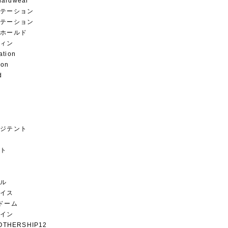
hardwear
ステーション
ステーション
グホールド
フィン
ation
ion
d
ージテント
ント
グ
カル
フェイス
ドーム
ザイン
OTHERSHIP12