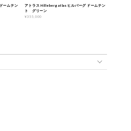
ーグ ドームテン
アトラス Hilleberg atlas ヒルバーグ ドームテン
ト グリーン
¥355,000