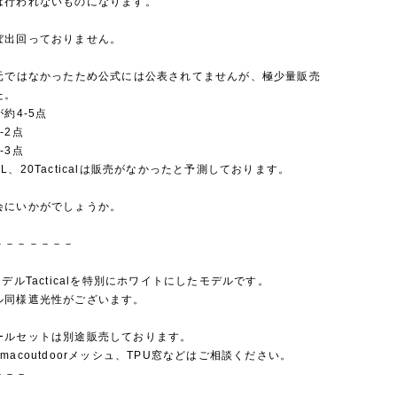
は行われないものになります。
ぼ出回っておりません。
注元ではなかったため公式には公表されてませんが、極少量販売
た。
が約4-5点
-2点
-3点
L、20Tacticalは販売がなかったと予測しております。
会にいかがでしょうか。
－－－－－－－
モデルTacticalを特別にホワイトにしたモデルです。
ル同様遮光性がございます。
ールセットは別途販売しております。
macoutdoorメッシュ、TPU窓などはご相談ください。
－－－