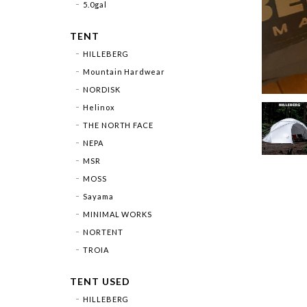
5.0gal
TENT
HILLEBERG
Mountain Hardwear
NORDISK
Helinox
THE NORTH FACE
NEPA
MSR
MOSS
Sayama
MINIMAL WORKS
NORTENT
TROIA
TENT USED
HILLEBERG