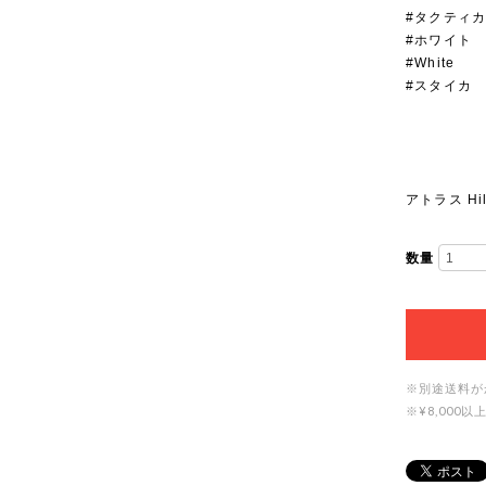
#タクティ
#ホワイト
#White
#スタイカ
アトラス Hi
数量
※別途送料が
※¥8,00