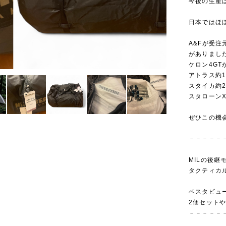
今後の生産
日本ではほ
A&Fが受
がありまし
ケロン4GT
アトラス約1
スタイカ約2
スタローンX
ぜひこの機
－－－－－
MILの後継
タクティカ
ベスタビュ
2個セットや
－－－－－