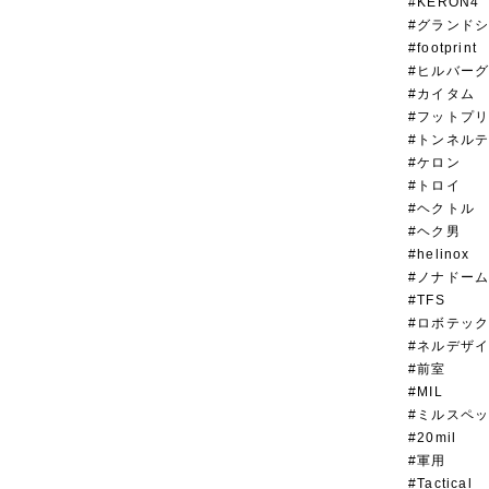
#KERON4
#グランド
#footprint
#ヒルバー
#カイタム
#フットプ
#トンネル
#ケロン
#トロイ
#ヘクトル
#ヘク男
#helinox
#ノナドー
#TFS
#ロボテッ
#ネルデザ
#前室
#MIL
#ミルスペ
#20mil
#軍用
#Tactical