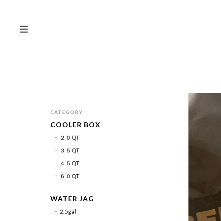
CATEGORY
COOLER BOX
２０QT
３５QT
４５QT
６０QT
WATER JAG
2.5gal