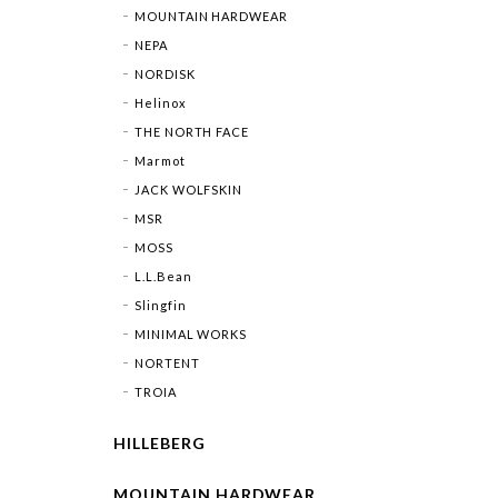
MOUNTAIN HARDWEAR
NEPA
NORDISK
Helinox
THE NORTH FACE
Marmot
JACK WOLFSKIN
MSR
MOSS
L.L.Bean
Slingfin
MINIMAL WORKS
NORTENT
TROIA
HILLEBERG
MOUNTAIN HARDWEAR