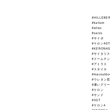
#HILLEBE
#kaitum
#atlas
#saivo
#サイボ
#ケロン4G
#KERON4
#サイタリ
#ドームテ
#アトラス
#スタイカ
#macoutdo
#ウレタン
#濃いグリ
#ケロン
#サンド
#3GT
#ケロン4