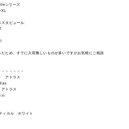
Whiteシリーズ
XL
ベスタビュール
T
l
ったため、すでに入荷難しいものが多いですがお気軽にご相談
－－－－－－－
ト アトラス
tlas
 アトラス
ベル
クティカル ホワイト