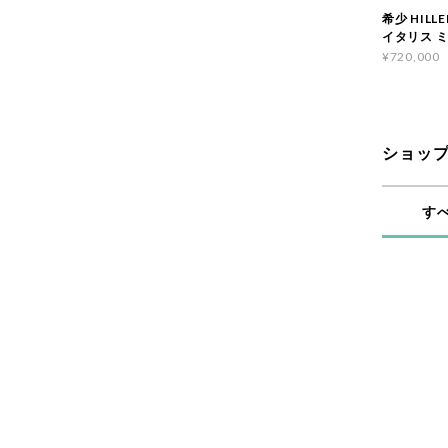
希少 HILLE
イタリス 
¥720,000
ショッ
す