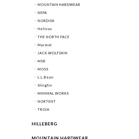
MOUNTAIN HARDWEAR
NEPA
NORDISK
Helinox
THE NORTH FACE
Marmot
JACK WOLFSKIN
MSR
MOSS
L.L.Bean
Slingfin
MINIMAL WORKS
NORTENT
TROIA
HILLEBERG
MOUNTAIN HARDWEAR