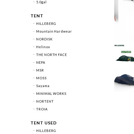
5.0gal
TENT
HILLEBERG
Mountain Hardwear
NORDISK
Helinox
THE NORTH FACE
NEPA
MSR
MOSS
Sayama
MINIMAL WORKS
NORTENT
TROIA
TENT USED
HILLEBERG