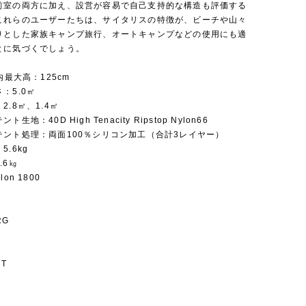
前室の両方に加え、設営が容易で自己支持的な構造も評価する
これらのユーザーたちは、サイタリスの特徴が、ビーチや山々
りとした家族キャンプ旅行、オートキャンプなどの使用にも適
とに気づくでしょう。
内最大高：125cm
：5.0㎡
2.8㎡、1.4㎡
生地：40D High Tenacity Ripstop Nylon66
テント処理：両面100％シリコン加工（合計3レイヤー）
.6kg
.6㎏
on 1800
RG
T
GT
ス