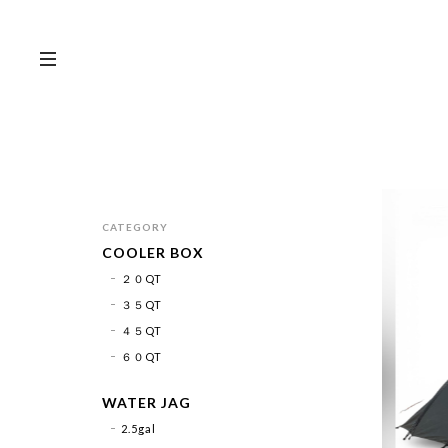
CATEGORY
COOLER BOX
２０QT
３５QT
４５QT
６０QT
WATER JAG
2.5gal