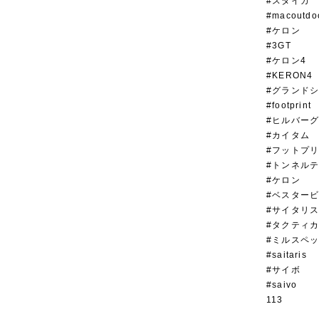
#スタイカ
#macoutdo
#ケロン
#3GT
#ケロン4
#KERON4
#グランド
#footprint
#ヒルバー
#カイタム
#フットプ
#トンネル
#ケロン
#ベスター
#サイタリ
#タクティ
#ミルスペ
#saitaris
#サイボ
#saivo
113