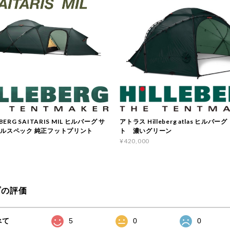
BERG SAITARIS MIL ヒルバーグ サ
アトラス Hilleberg atlas ヒルバ
ミルスペック 純正フットプリント
ト 濃いグリーン
¥420,000
プの評価
べて
5
0
0