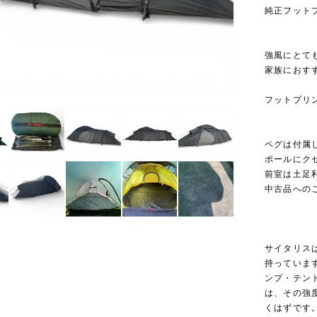
純正フット
強風にとて
家族におす
フットプリ
ペグは付属
ポールにク
前室は土足
中古品への
サイタリス
持っていま
ンプ・テン
は、その強
くはずです