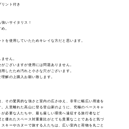
プリント付き
も強いサイタリス！
すめ。
ントを使用していたためキレイな方だと思います。
しません。
セがございますが使用には問題ありません。
利用したため汚れと小さな穴がございます。
ご理解の上購入お願い致します。
は、その驚異的な強さと室内の広さゆえ、非常に幅広い用途を
す。人里離れた高山に登る登山家のように、究極のベースキャ
トが必要な人たちや、最も厳しい環境へ遠征する旅行者など
度と優れたスペース対重量比がとても貴重なことであると気づ
。スキーやカヌーで旅する人たちは、広い室内と荷物を丸ごと