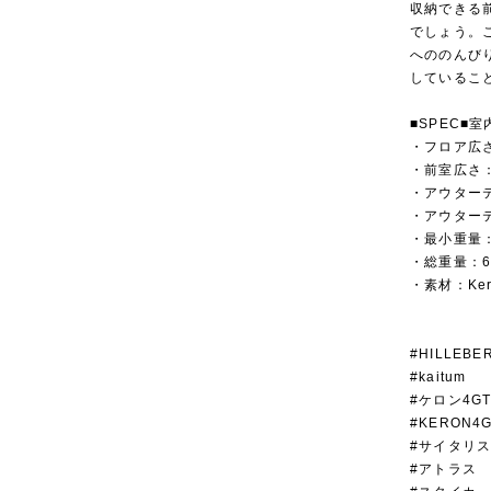
収納できる
でしょう。
へののんび
しているこ
■SPEC■室
・フロア広さ
・前室広さ：
・アウターテント
・アウター
・最小重量：5
・総重量：6
・素材：Kerl
#HILLEBE
#kaitum
#ケロン4G
#KERON4
#サイタリ
#アトラス