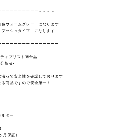
ーーーーーーーーーー－－－－
定色ウォームグレー になります
 プッシュタイプ になります
ーーーーーーーーーーーーーーー
ジティブリスト適合品-
分分析済-
に沿って安全性を確認しております
れる商品ですので安全第一！
ホルダー
書
６ヶ月保証）