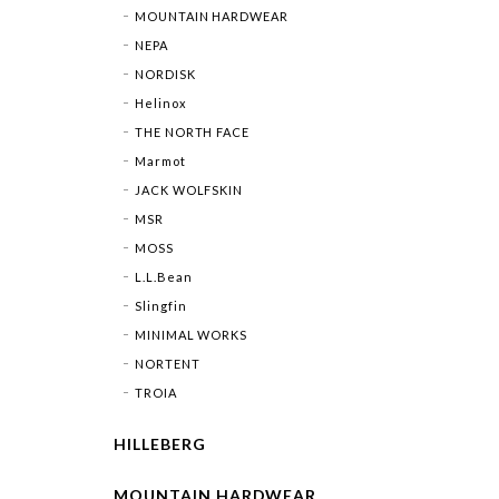
MOUNTAIN HARDWEAR
NEPA
NORDISK
Helinox
THE NORTH FACE
Marmot
JACK WOLFSKIN
MSR
MOSS
L.L.Bean
Slingfin
MINIMAL WORKS
NORTENT
TROIA
HILLEBERG
MOUNTAIN HARDWEAR