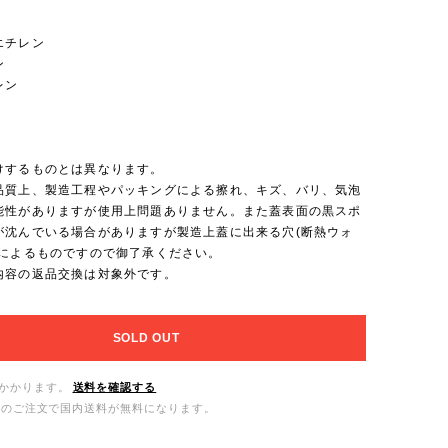
エチレン
ン
レン
けするものとは異なります。
品質上、製造工程やパッキングによる擦れ、キズ、バリ、気泡
能性がありますが使用上問題ありません。また蓋表面の黒スポ
が沈んでいる場合がありますが製造上蓋に出来る穴(断熱ウォ
)によるものですので御了承ください。
内容の返品交換は対象外です。
SOLD OUT
かかります。
送料を確認する
0以上のご注文で国内送料が無料になります。