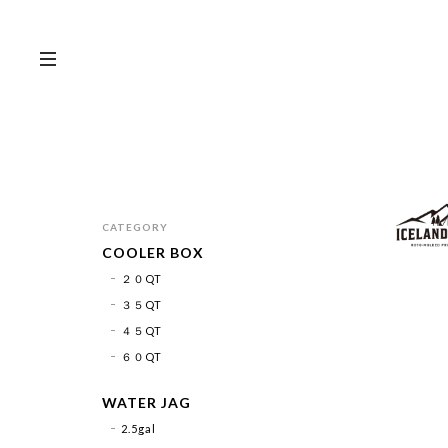
CATEGORY
COOLER BOX
２０QT
３５QT
４５QT
６０QT
WATER JAG
2.5gal