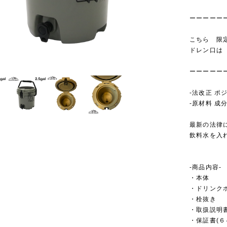
ーーーーー
こちら 限
ドレン口は
ーーーーー
-法改正 ポ
-原材料 成
最新の法律
飲料水を入
-商品内容-
・本体
・ドリンク
・栓抜き
・取扱説明
・保証書(