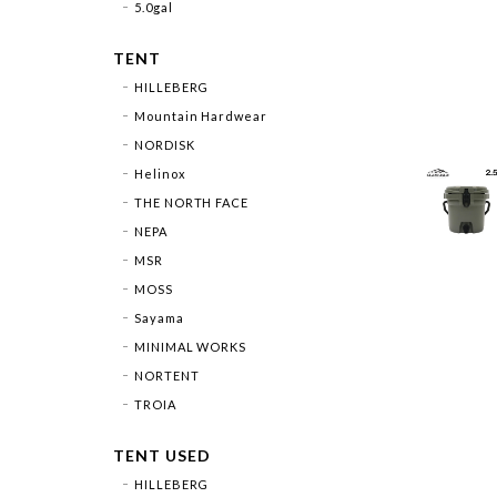
5.0gal
TENT
HILLEBERG
Mountain Hardwear
NORDISK
Helinox
THE NORTH FACE
NEPA
MSR
MOSS
Sayama
MINIMAL WORKS
NORTENT
TROIA
TENT USED
HILLEBERG