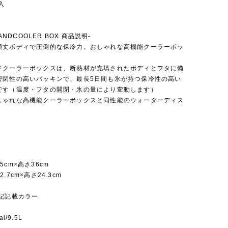
入
LANDCOOLER BOX 商品説明-
頑丈ボディで圧倒的な保冷力。おしゃれな高機能クーラーボッ
ドクーラーボックスは、断熱材が充填されたボディとフタに備
密閉性の高いパッキンで、最長5日間も氷が持つ保冷性の高い
です（温度・フタの開閉・氷の量により変動します）
しゃれな高機能クーラーボックスと同性能のウォーターディス
5cm×高さ36cm
.7cm×高さ24.3cm
上記記載カラー
l/9.5L