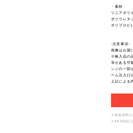
・素材
リニアポリ
ポリウレタ
ポリプロピ
-注意事項-
画像はお届
※輸入品の
等がある可
ンジの一部
ーム注入口
上記による
※別途送料が
※¥8,00