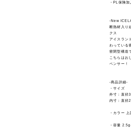
・PL保険加
-New ICE
断熱材入り
クス
アイスラン
わっている
密閉型構造
こちらはお
ペンサー！
-商品詳細-
・サイズ
外寸：直径3
内寸：直径22
・カラー 
・容量 2.5ga