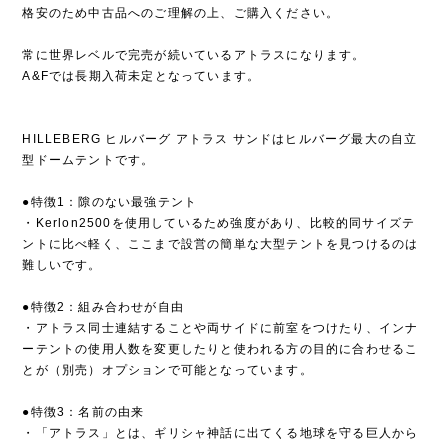
格安のため中古品へのご理解の上、ご購入ください。
常に世界レベルで完売が続いているアトラスになります。
A&Fでは長期入荷未定となっています。
HILLEBERG ヒルバーグ アトラス サンドはヒルバーグ最大の自立
型ドームテントです。
●特徴1：隙のない最強テント
・Kerlon2500を使用しているため強度があり、比較的同サイズテ
ントに比べ軽く、ここまで設営の簡単な大型テントを見つけるのは
難しいです。
●特徴2：組み合わせが自由
・アトラス同士連結することや両サイドに前室をつけたり、インナ
ーテントの使用人数を変更したりと使われる方の目的に合わせるこ
とが（別売）オプションで可能となっています。
●特徴3：名前の由来
・「アトラス」とは、ギリシャ神話に出てくる地球を守る巨人から