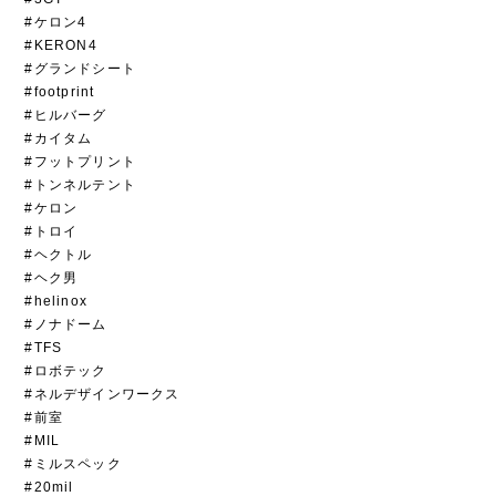
#ケロン4
#KERON4
#グランドシート
#footprint
#ヒルバーグ
#カイタム
#フットプリント
#トンネルテント
#ケロン
#トロイ
#ヘクトル
#ヘク男
#helinox
#ノナドーム
#TFS
#ロボテック
#ネルデザインワークス
#前室
#MIL
#ミルスペック
#20mil