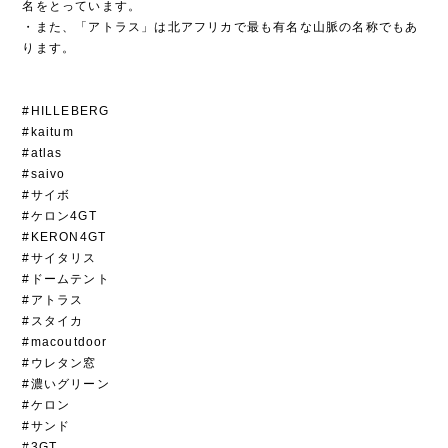
名をとっています。
・また、「アトラス」は北アフリカで最も有名な山脈の名称でもあ
ります。
#HILLEBERG
#kaitum
#atlas
#saivo
#サイボ
#ケロン4GT
#KERON4GT
#サイタリス
#ドームテント
#アトラス
#スタイカ
#macoutdoor
#ウレタン窓
#濃いグリーン
#ケロン
#サンド
#3GT