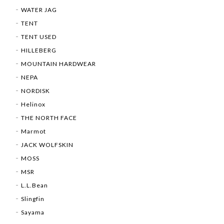
WATER JAG
TENT
TENT USED
HILLEBERG
MOUNTAIN HARDWEAR
NEPA
NORDISK
Helinox
THE NORTH FACE
Marmot
JACK WOLFSKIN
MOSS
MSR
L.L.Bean
Slingfin
Sayama