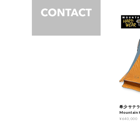
希少 サテ
Mountain 
¥640,000