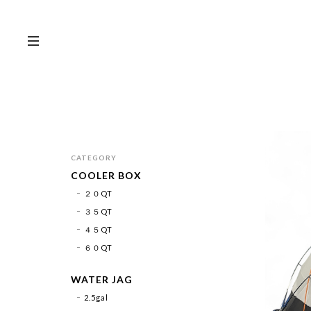
CATEGORY
COOLER BOX
２０QT
３５QT
４５QT
６０QT
WATER JAG
2.5gal