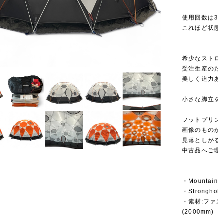
使用回数は
これほど状
希少なスト
受注生産の
美しく迫力
小さな脚立
フットプリ
画像のもの
見落としが
中古品へご
・Mounta
・Strong
・素材:ファ
(2000mm)