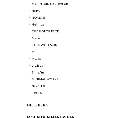
MOUNTAIN HARDWEAR
NEPA
NORDISK
Helinox
THE NORTH FACE
Marmot
JACK WOLFSKIN
MSR
MOSS
L.L.Bean
Slingfin
MINIMAL WORKS
NORTENT
TROIA
HILLEBERG
MOUNTAIN HARDWEAR