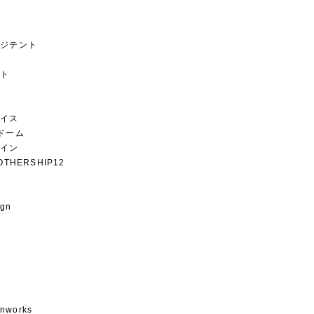
ージテント
ント
グ
フェイス
ドーム
ザイン
OTHERSHIP12
ク
ign
gnworks