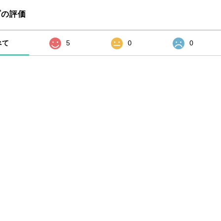
プの評価
べて
5
0
0