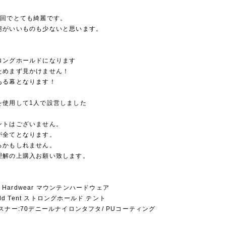
3回でとても綺麗です。
態がいいものも少ないと思います。
ロングホールドになります
ためまず見かけません！
ある幕となります！
を使用して1人で設営しました
ントはございません。
が全てとなります。
るかもしれません。
理解の上購入お願い致します。
in Hardwear マウンテンハードウェア
hold Tent ストロングホールド テント
スナー:70デニールナイロンタフタ/ PUコーティング