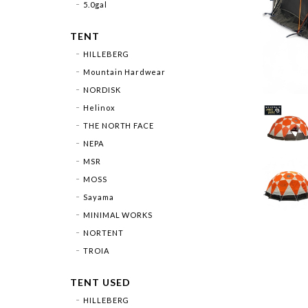
5.0gal
TENT
HILLEBERG
Mountain Hardwear
NORDISK
Helinox
THE NORTH FACE
NEPA
MSR
MOSS
Sayama
MINIMAL WORKS
NORTENT
TROIA
TENT USED
HILLEBERG