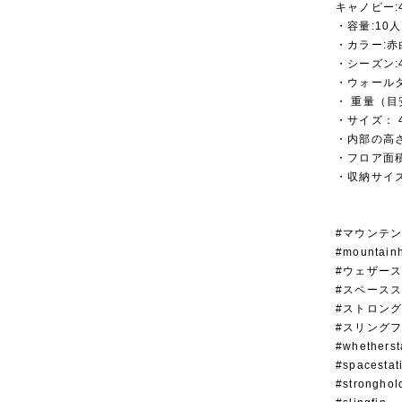
キャノピー
・容量:10人
・カラー:赤
・シーズン:
・ウォール
・ 重量（目安
・サイズ： 4
・内部の高さ
・フロア面積
・収納サイズ
#マウンテ
#mountain
#ウェザー
#スペース
#ストロン
#スリング
#whetherst
#spacestat
#stronghol