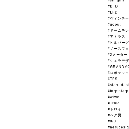
#slingfin
#BFD
#LFD
#ヴィンテ
#goout
#ドームテ
#アトラス
#ヒルバー
#ノース
#2メーター
#シエラデ
#GRANDM
#ロボテッ
#TFS
#sierrades
#tarptotarp
#wiwo
#Troia
#トロイ
#ヘク男
#0/0
#nerudesi