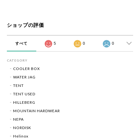
ショップの評価
すべて
5
0
0
CATEGORY
COOLER BOX
WATER JAG
TENT
TENT USED
HILLEBERG
MOUNTAIN HARDWEAR
NEPA
NORDISK
Helinox