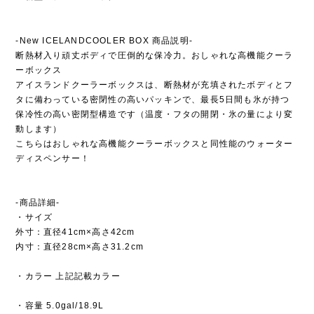
-New ICELANDCOOLER BOX 商品説明-
断熱材入り頑丈ボディで圧倒的な保冷力。おしゃれな高機能クーラ
ーボックス
アイスランドクーラーボックスは、断熱材が充填されたボディとフ
タに備わっている密閉性の高いパッキンで、最長5日間も氷が持つ
保冷性の高い密閉型構造です（温度・フタの開閉・氷の量により変
動します）
こちらはおしゃれな高機能クーラーボックスと同性能のウォーター
ディスペンサー！
-商品詳細-
・サイズ
外寸：直径41cm×高さ42cm
内寸：直径28cm×高さ31.2cm
・カラー 上記記載カラー
・容量 5.0gal/18.9L